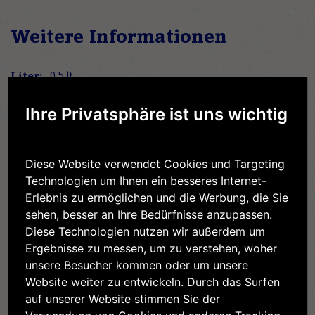
Weitere Informationen
Weitere
0,5 lt
Informationen
3,6% Fett
Ihre Privatsphäre ist uns wichtig
Nein
324 kJ / 77 kcal
3,6 g
Diese Website verwendet Cookies und Targeting
2,5 g
Technologien um Ihnen ein besseres Internet-
7,7 g
Erlebnis zu ermöglichen und die Werbung, die Sie
7,7 g
sehen, besser an Ihre Bedürfnisse anzupassen.
Diese Technologien nutzen wir außerdem um
3,3 g
Ergebnisse zu messen, um zu verstehen, woher
0,15 g
unsere Besucher kommen oder um unsere
Website weiter zu entwickeln. Durch das Surfen
auf unserer Website stimmen Sie der