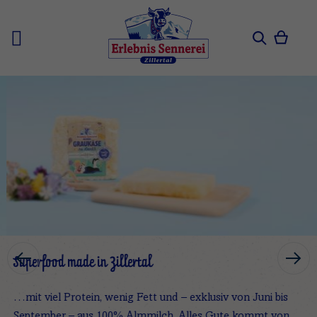
Zum
Inhalt
springen
Mein 
Search
Skip
carousel
Superfood made in Zillertal
…mit viel Protein, wenig Fett und – exklusiv von Juni bis
September – aus 100% Almmilch. Alles Gute kommt von