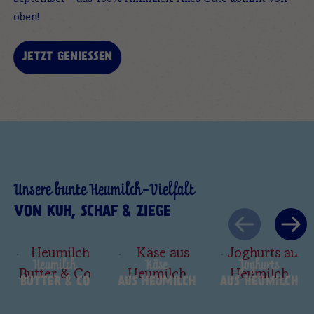
oben!
JETZT GENIESSEN
Unsere bunte Heumilch-Vielfalt
VON KUH, SCHAF & ZIEGE
Skip
Heumilch
Käse
Joghurts
carousel
BUTTER & CO
AUS HEUMILCH
AUS HEUMILCH