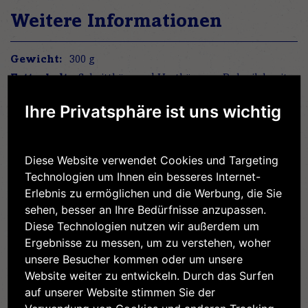
Weitere Informationen
Weitere
300 g
Informationen
Schnittkäse und Hartkäse aus Rohmilch mit
45% Fett i. Tr.
Ihre Privatsphäre ist uns wichtig
1.791 kJ / 432 kcal
36 g
Diese Website verwendet Cookies und Targeting
25 g
Technologien um Ihnen ein besseres Internet-
0 g
Erlebnis zu ermöglichen und die Werbung, die Sie
0 g
sehen, besser an Ihre Bedürfnisse anzupassen.
Diese Technologien nutzen wir außerdem um
27 g
Ergebnisse zu messen, um zu verstehen, woher
1,5 g
unsere Besucher kommen oder um unsere
Website weiter zu entwickeln. Durch das Surfen
auf unserer Website stimmen Sie der