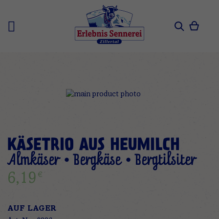
Zum
Inhalt
springen
Mein 
Search
Zum
Ende
der
Bildgalerie
springen
Zum
KÄSETRIO AUS HEUMILCH
Anfang
der
Almkäser • Bergkäse • Bergtilsiter
Bildgalerie
€
6,19
springen
AUF LAGER