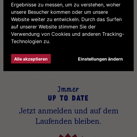
Ergebnisse zu messen, um zu verstehen, woher
unsere Besucher kommen oder um unsere
Website weiter zu entwickeln. Durch das Surfen
auf unserer Website stimmen Sie der
Verwandte Produkte
Verwendung von Cookies und anderen Tracking-
Technologien zu.
Alle akzeptieren
Einstellungen ändern
Immer
UP TO DATE
Jetzt anmelden und auf dem
Laufenden bleiben.