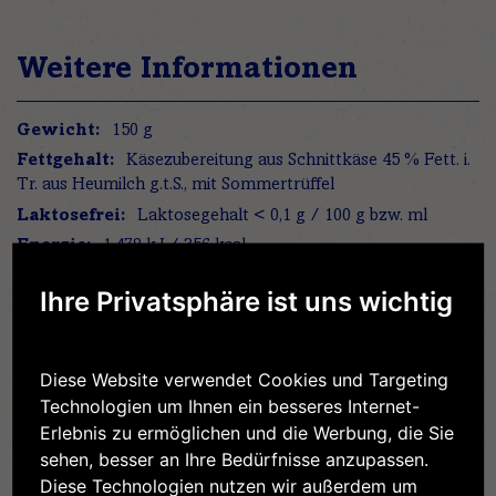
Weitere Informationen
Weitere
150 g
Informationen
Käsezubereitung aus Schnittkäse 45 % Fett. i.
Tr. aus Heumilch g.t.S., mit Sommertrüffel
1.478 kJ / 356 kcal
28 g
Ihre Privatsphäre ist uns wichtig
18 g
0 g
0 g
Diese Website verwendet Cookies und Targeting
26 g
Technologien um Ihnen ein besseres Internet-
1,5 g
Erlebnis zu ermöglichen und die Werbung, die Sie
sehen, besser an Ihre Bedürfnisse anzupassen.
Diese Technologien nutzen wir außerdem um