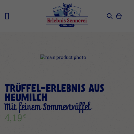
Zum
Inhalt
springen
Mein 
Search
Zum
Ende
der
Bildgalerie
springen
Zum
TRÜFFEL-ERLEBNIS AUS
Anfang
der
HEUMILCH
Bildgalerie
Mit feinem Sommertrüffel
springen
€
4,19