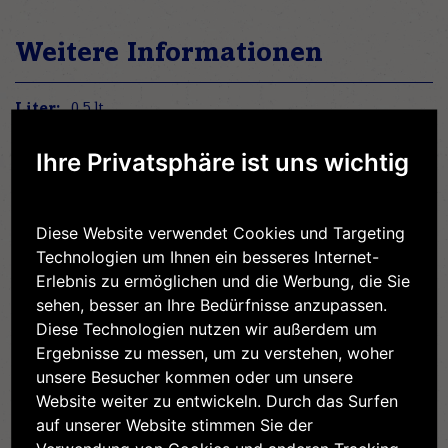
Weitere Informationen
Weitere
0,5 lt
Informationen
3,6% Fett
Ihre Privatsphäre ist uns wichtig
Nein
324 kJ / 77 kcal
3,6 g
Diese Website verwendet Cookies und Targeting
2,5 g
Technologien um Ihnen ein besseres Internet-
7,7 g
Erlebnis zu ermöglichen und die Werbung, die Sie
7,7 g
sehen, besser an Ihre Bedürfnisse anzupassen.
Diese Technologien nutzen wir außerdem um
3,3 g
Ergebnisse zu messen, um zu verstehen, woher
0,15 g
unsere Besucher kommen oder um unsere
Website weiter zu entwickeln. Durch das Surfen
auf unserer Website stimmen Sie der