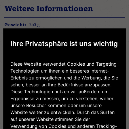
Weitere Informationen
Weitere
250 g
Informationen
15% Fett
Nein
Ihre Privatsphäre ist uns wichtig
659 kJ / 159 kcal
15 g
Diese Website verwendet Cookies und Targeting
10 g
Technologien um Ihnen ein besseres Internet-
3,2 g
Erlebnis zu ermöglichen und die Werbung, die Sie
3,2 g
sehen, besser an Ihre Bedürfnisse anzupassen.
2,9 g
Diese Technologien nutzen wir außerdem um
0,15 g
Ergebnisse zu messen, um zu verstehen, woher
unsere Besucher kommen oder um unsere
Website weiter zu entwickeln. Durch das Surfen
auf unserer Website stimmen Sie der
Verwendung von Cookies und anderen Tracking-