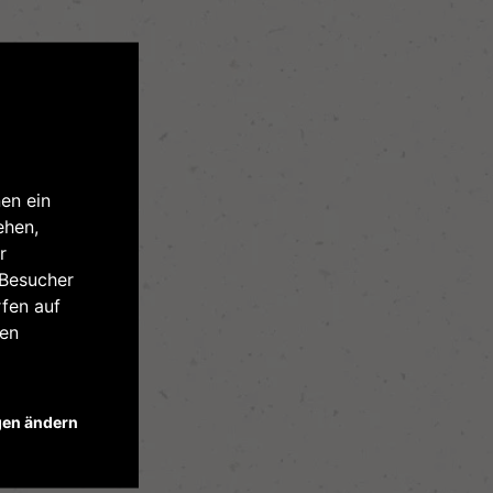
en ein
ehen,
r
 Besucher
fen auf
ren
gen ändern