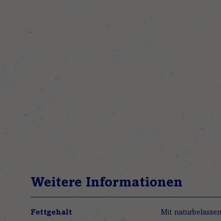
Weitere Informationen
Weitere
Fettgehalt
Mit naturbelassen
Informationen