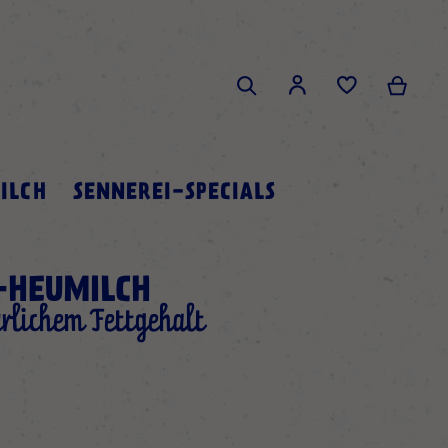
Search
Mein 
Mein Konto
Search
ILCH
SENNEREI-SPECIALS
-HEUMILCH
rlichem Fettgehalt