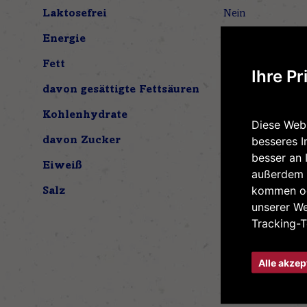
Laktosefrei
Nein
Energie
387 kJ / 93 kcal
Fett
5,5 g
Ihre Pr
davon gesättigte Fettsäuren
3,3 g
Kohlenhydrate
4,8 g
Diese Webs
besseres I
davon Zucker
4,8 g
besser an 
Eiweiß
6,0 g
außerdem 
kommen od
Salz
0,18 g
unserer W
Tracking-T
Alle akzep