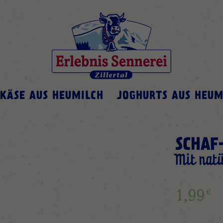
KÄSE AUS HEUMILCH
JOGHURTS AUS HEUM
SCHAF
Mit natü
€
1,99