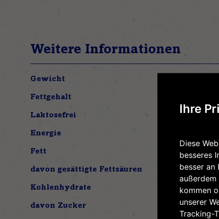
Weitere Informationen
Weitere
Gewicht
180 g
Informationen
Fettgehalt
3,5% Fett im Milc
Ihre Pr
Laktosefrei
Nein
Energie
397 kJ / 94 kcal
Diese Webs
Fett
2,9 g
besseres I
besser an 
davon gesättigte Fettsäuren
2,0 g
außerdem 
Kohlenhydrate
3,9 g
kommen od
unserer W
davon Zucker
13,9 g
Tracking-T