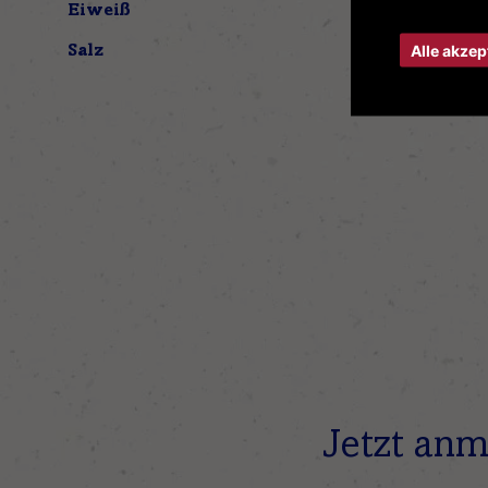
Eiweiß
3,1 g
Alle akzep
Salz
0,11 g
Jetzt anm