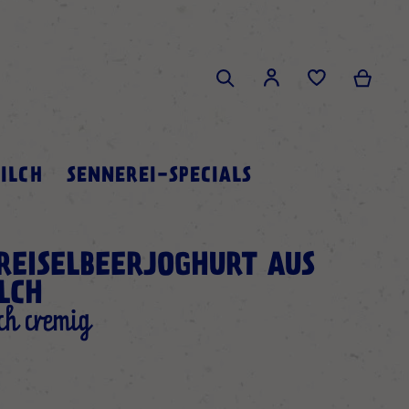
Search
Mein 
Mein Konto
Search
ILCH
SENNEREI-SPECIALS
REISELBEERJOGHURT AUS
LCH
ch cremig