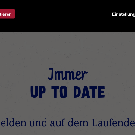
tieren
Einstellun
Immer
UP TO DATE
elden und auf dem Laufende