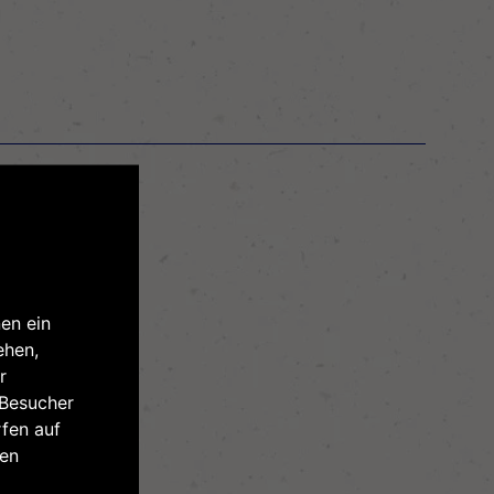
en ein
ehen,
r
 Besucher
fen auf
ren