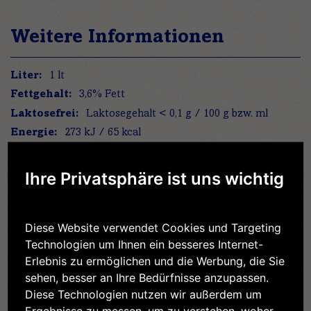
Weitere Informationen
Weitere
1 lt
Informationen
3,6% Fett
273 kJ / 65 kcal
3,6 g
2,4 g
Ihre Privatsphäre ist uns wichtig
4,8 g
4,8 g
Diese Website verwendet Cookies und Targeting
3,4 g
Technologien um Ihnen ein besseres Internet-
0,08 g
Erlebnis zu ermöglichen und die Werbung, die Sie
sehen, besser an Ihre Bedürfnisse anzupassen.
Diese Technologien nutzen wir außerdem um
Ergebnisse zu messen, um zu verstehen, woher