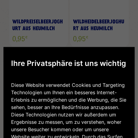
WILDPREISELBEERJOGH
WILDHEIDELBEERJOGHU
URT AUS HEUMILCH
RT AUS HEUMILCH
€
€
0,95
0,95
Ihre Privatsphäre ist uns wichtig
Diese Website verwendet Cookies und Targeting
Technologien um Ihnen ein besseres Internet-
Erlebnis zu ermöglichen und die Werbung, die Sie
sehen, besser an Ihre Bedürfnisse anzupassen.
Diese Technologien nutzen wir außerdem um
MARILLEJOGHURT AUS
KAFFEEJOGHURT AUS
Ergebnisse zu messen, um zu verstehen, woher
HEUMILCH
HEUMILCH
unsere Besucher kommen oder um unsere
€
€
0,95
0,95
Website weiter zu entwickeln. Durch das Surfen