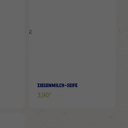
WUNSCHLISTE
WUNS
HINZUFÜGEN
HINZ
ZIEGENMILCH-SEIFE
€
3,90
ZUR