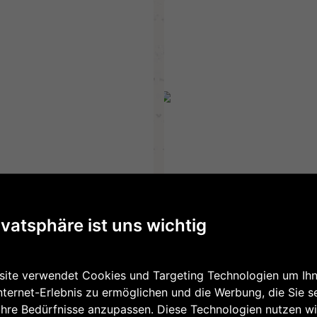
ZUR
WUNSCHLISTE
HINZUFÜGEN
ivatsphäre ist uns wichtig
KNÖDEL
KÄSEKNÖDEL
€
5,59
ite verwendet Cookies und Targeting Technologien um Ihn
nternet-Erlebnis zu ermöglichen und die Werbung, die Sie s
Ihre Bedürfnisse anzupassen. Diese Technologien nutzen wi