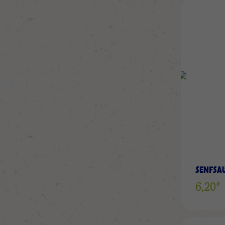
SENFSA
€
6,20