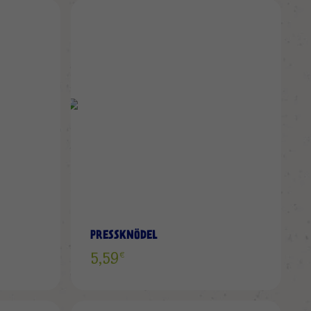
ZUR
ZUR
WUNSCHLISTE
WUNS
HINZUFÜGEN
HINZ
PRESSKNÖDEL
€
5,59