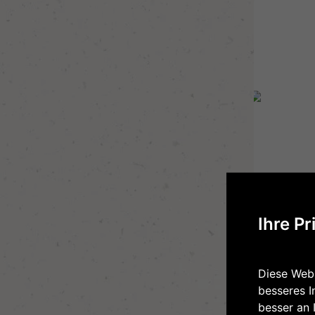
Ihre Pr
SPINAT
€
5,59
Diese Webs
besseres I
besser an 