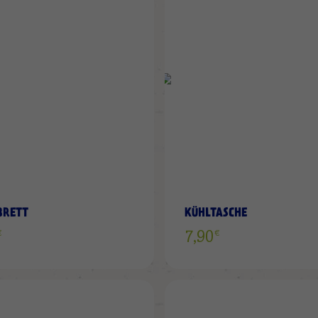
WUNSCHLISTE
HINZUFÜGEN
BRETT
KÜHLTASCHE
€
€
0
7,90
ZUR