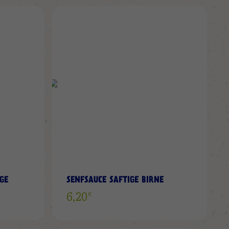
ZUR
ZUR
WUNSCHLISTE
WUNS
HINZUFÜGEN
HINZ
GE
SENFSAUCE SAFTIGE BIRNE
€
6,20