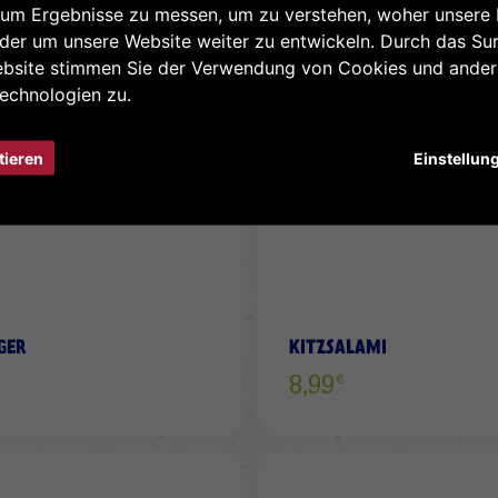
ZUR
NICHT LIEFERBAR
um Ergebnisse zu messen, um zu verstehen, woher unsere
er um unsere Website weiter zu entwickeln. Durch das Sur
WUNSCHLISTE
ebsite stimmen Sie der Verwendung von Cookies und ande
HINZUFÜGEN
echnologien zu.
tieren
Einstellun
GER
KITZSALAMI
€
8,99
ZUR