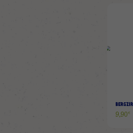
BERGZI
€
9,90