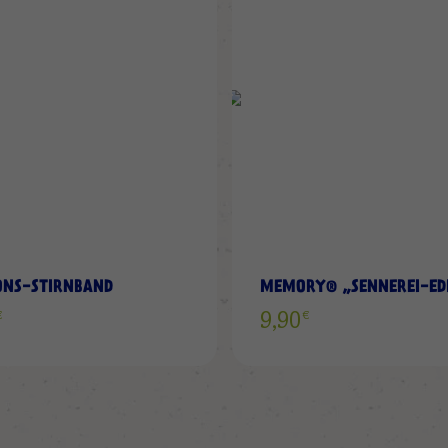
WUNSCHLISTE
HINZUFÜGEN
ONS-STIRNBAND
MEMORY® „SENNEREI-EDI
€
€
0
9,90