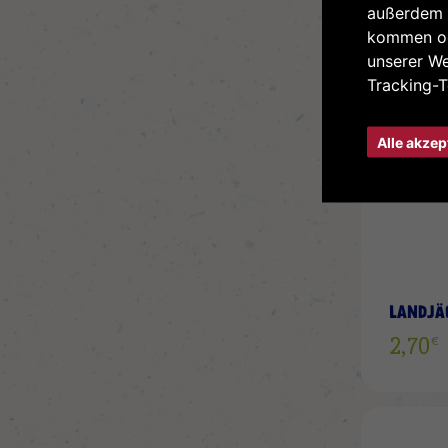
außerdem 
kommen od
unserer W
Tracking-T
Alle akzep
LANDJÄ
€
2,70