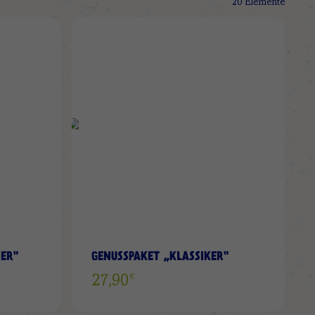
20
Elemente
ZUR
ZUR
WUNSCHLISTE
WUNS
HINZUFÜGEN
HINZ
ER"
GENUSSPAKET „KLASSIKER"
€
27,90