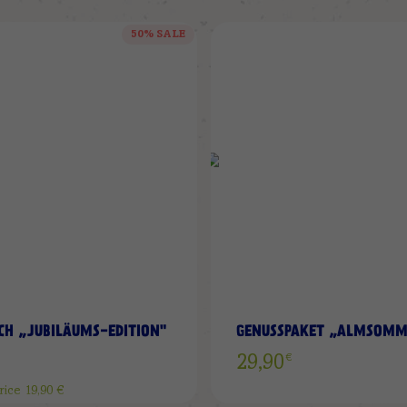
50% SALE
ZUR
WUNSCHLISTE
HINZUFÜGEN
CH „JUBILÄUMS-EDITION"
GENUSSPAKET „ALMSOMM
€
29,90
rice
19,90
€