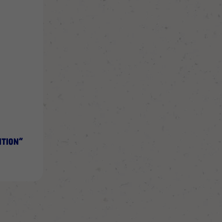
WUNSCHLISTE
HINZUFÜGEN
TION“