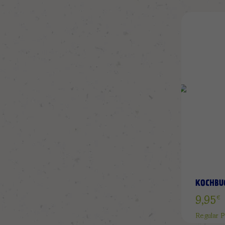
KOCHBU
Special
€
9,95
Price
Regular P