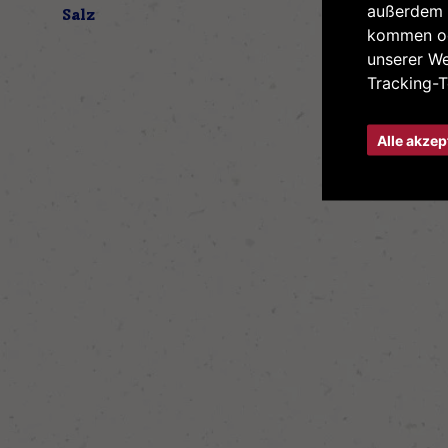
außerdem 
Salz
1,9 g
kommen od
unserer W
Tracking-T
Alle akzep