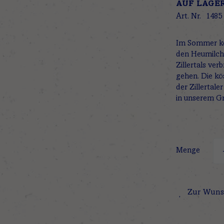
AUF LAGE
Art. Nr.
1485
Im Sommer ko
den Heumilch
Zillertals ver
gehen. Die kö
der Zillertal
in unserem Gr
Menge
Zur Wuns