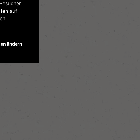
 Besucher
fen auf
ren
gen ändern