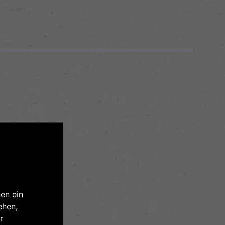
en ein
ehen,
r