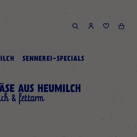
Search
Mein 
Mein Konto
Search
ILCH
SENNEREI-SPECIALS
ÄSE AUS HEUMILCH
ich & fettarm