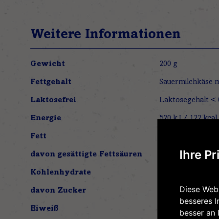
Weitere Informationen
Weitere
Gewicht
200 g
Informationen
Fettgehalt
Sauermilchkäse m
Laktosefrei
Energie
520 kJ / 122 kcal
Fett
0,7 g
Ihre Pr
davon gesättigte Fettsäuren
0,4 g
Kohlenhydrate
< 0,1 g
Diese Webs
davon Zucker
< 0,1 g
besseres I
Eiweiß
29 g
besser an 